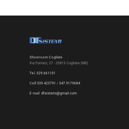
Showroom Cogliate
Via Fornaci, 27 - 20815 Cogliate (MB)
Tel.
029.661101
Cell
339.423791
/
347.9179684
E-mail
:
dfsistemi@gmail.com