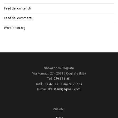
Feed dei contenuti
Feed dei commenti
WordPress.org
Showroom Cogliate
Via Fornaci, 27 - 20815 Cogliate (MB)
Tel.
029.661101
Cell
339.423791
/
347.9179684
E-mail
:
dfsistemi@gmail.com
PAGINE