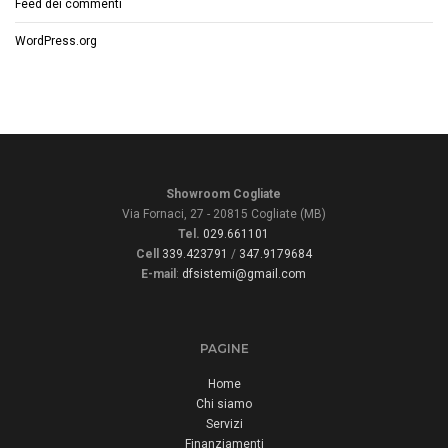
Feed dei commenti
WordPress.org
Showroom Cogliate
Via Fornaci, 27 - 20815 Cogliate (MB)
Tel.
029.661101
Cell
339.423791
/
347.9179684
E-mail
:
dfsistemi@gmail.com
PAGINE
Home
Chi siamo
Servizi
Finanziamenti