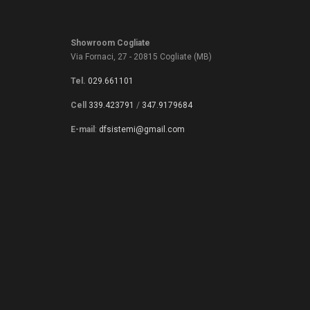
Showroom Cogliate
Via Fornaci, 27 - 20815 Cogliate (MB)
Tel.
029.661101
Cell
339.423791
/
347.9179684
E-mail
:
dfsistemi@gmail.com