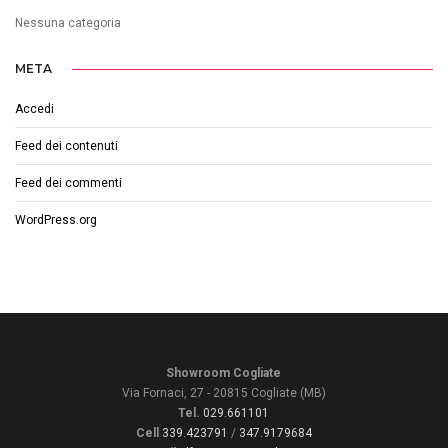
Nessuna categoria
META
Accedi
Feed dei contenuti
Feed dei commenti
WordPress.org
Showroom Cogliate
Via Fornaci, 27 - 20815 Cogliate (MB)
Tel.
029.661101
Cell
339.423791
/
347.9179684