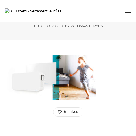
Tog
alpac6
1 LUGLIO 2021
BY
WEBMASTERYES
6
Likes