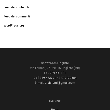
Feed dei contenuti
Feed dei commenti
WordPress.org
Showroom Cogliate
Via Fornaci, 27 - 20815 Cogliate (MB)
Tel.
029.661101
Cell
339.423791
/
347.9179684
E-mail
:
dfsistemi@gmail.com
PAGINE
Home