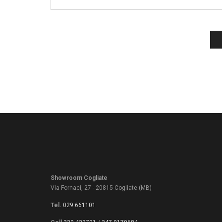
Showroom Cogliate
Via Fornaci, 27 - 20815 Cogliate (MB)
Tel.
029.661101