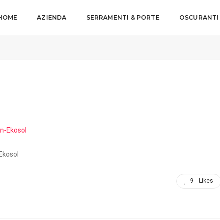
HOME
AZIENDA
SERRAMENTI & PORTE
OSCURANTI
Camera-da-letto-
Ekosol
9
Likes