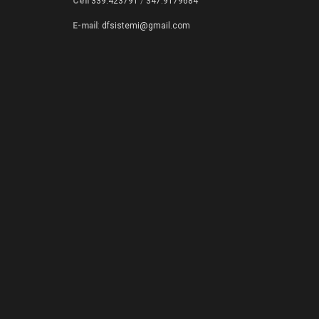
Cell
339.423791
/
347.9179684
E-mail
:
dfsistemi@gmail.com