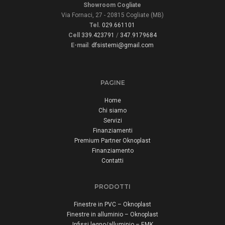
Showroom Cogliate
Via Fornaci, 27 - 20815 Cogliate (MB)
Tel.
029.661101
Cell
339.423791
/
347.9179684
E-mail
:
dfsistemi@gmail.com
PAGINE
Home
Chi siamo
Servizi
Finanziamenti
Premium Partner Oknoplast
Finanziamento
Contatti
PRODOTTI
Finestre in PVC – Oknoplast
Finestre in alluminio – Oknoplast
Infissi legno/alluminio – EMK