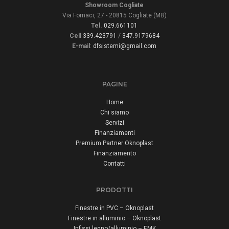
Showroom Cogliate
Via Fornaci, 27 - 20815 Cogliate (MB)
Tel.
029.661101
Cell
339.423791
/
347.9179684
E-mail
:
dfsistemi@gmail.com
PAGINE
Home
Chi siamo
Servizi
Finanziamenti
Premium Partner Oknoplast
Finanziamento
Contatti
PRODOTTI
Finestre in PVC – Oknoplast
Finestre in alluminio – Oknoplast
Infissi legno/alluminio – EMK