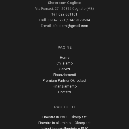
Showroom Cogliate
Via Fornaci, 27 - 20815 Cogliate (MB)
Tel.
029.661101
Cell
339.423791
/
347.9179684
E-mail
:
dfsistemi@gmail.com
PAGINE
Home
Chi siamo
Servizi
Finanziamenti
Premium Partner Oknoplast
Finanziamento
Contatti
PRODOTTI
Finestre in PVC – Oknoplast
Finestre in alluminio – Oknoplast
Infissi legno/alluminio – EMK