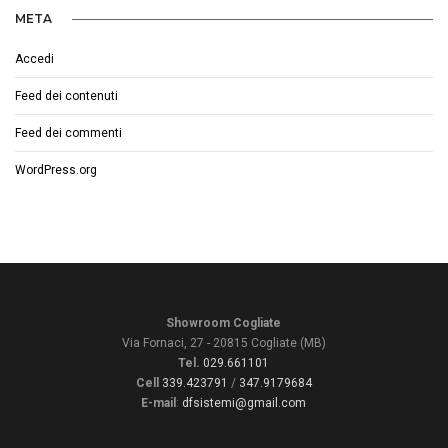
META
Accedi
Feed dei contenuti
Feed dei commenti
WordPress.org
Showroom Cogliate
Via Fornaci, 27 - 20815 Cogliate (MB)
Tel.
029.661101
Cell
339.423791
/
347.9179684
E-mail
:
dfsistemi@gmail.com