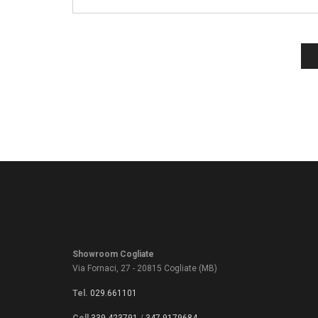
Showroom Cogliate
Via Fornaci, 27 - 20815 Cogliate (MB)
Tel.
029.661101
Cell
339.423791
/
347.9179684