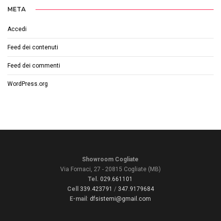
META
Accedi
Feed dei contenuti
Feed dei commenti
WordPress.org
Showroom Cogliate
Via Fornaci, 27 - 20815 Cogliate (MB)
Tel.
029.661101
Cell
339.423791
/
347.9179684
E-mail
:
dfsistemi@gmail.com