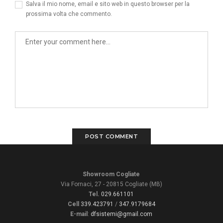
Salva il mio nome, email e sito web in questo browser per la
prossima volta che commento.
Showroom Cogliate
Via Fornaci, 27 - 20815 Cogliate (MB)
Tel.
029.661101
Cell
339.423791
/
347.9179684
E-mail
:
dfsistemi@gmail.com