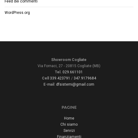
Feed dei commenti
WordPress.org
Showroom Cogliate
Via Fornaci, 27 - 20815 Cogliate (MB)
Tel.
029.661101
Cell
339.423791
/
347.9179684
E-mail
:
dfsistemi@gmail.com
PAGINE
Home
Chi siamo
Servizi
Finanziamenti