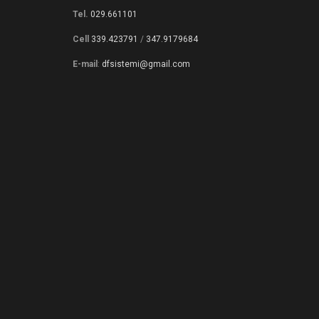
Tel.
029.661101
Cell
339.423791
/
347.9179684
E-mail
:
dfsistemi@gmail.com