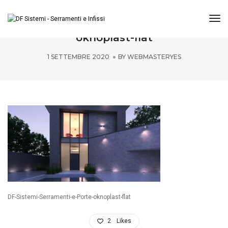
Tog
DF-Sistemi-Serramenti-e-Porte-
oknoplast-flat
1 SETTEMBRE 2020
BY
WEBMASTERYES
DF-Sistemi-Serramenti-e-Porte-oknoplast-flat
2
Likes