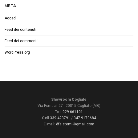
META
Accedi
Feed dei contenuti
Feed dei commenti
WordPress.org
Showroom Cogliate
Via Fornaci, 27 - 20815 Cogliate (MB)
Tel.
029.661101
Cell
339.423791
/
347.9179684
E-mail
:
dfsistemi@gmail.com