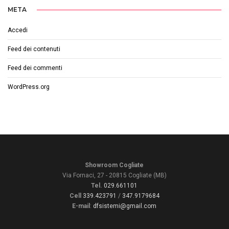
META
Accedi
Feed dei contenuti
Feed dei commenti
WordPress.org
Showroom Cogliate
Via Fornaci, 27 - 20815 Cogliate (MB)
Tel.
029.661101
Cell
339.423791
/
347.9179684
E-mail
:
dfsistemi@gmail.com