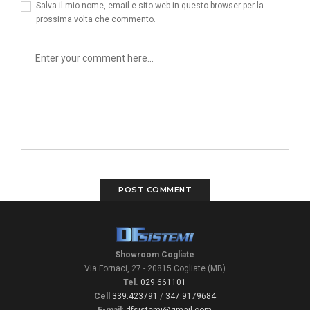
Salva il mio nome, email e sito web in questo browser per la
prossima volta che commento.
Showroom Cogliate
Via Fornaci, 27 - 20815 Cogliate (MB)
Tel.
029.661101
Cell
339.423791
/
347.9179684