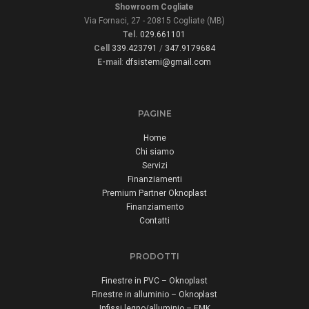
Showroom Cogliate
Via Fornaci, 27 - 20815 Cogliate (MB)
Tel.
029.661101
Cell
339.423791
/
347.9179684
E-mail
:
dfsistemi@gmail.com
PAGINE
Home
Chi siamo
Servizi
Finanziamenti
Premium Partner Oknoplast
Finanziamento
Contatti
PRODOTTI
Finestre in PVC – Oknoplast
Finestre in alluminio – Oknoplast
Infissi legno/alluminio – EMK