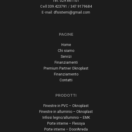
Tel.
029.661101
Cell
339.423791
/
347.9179684
E-mail
:
dfsistemi@gmail.com
PAGINE
Home
Chi siamo
Servizi
Finanziamenti
Premium Partner Oknoplast
Finanziamento
Contatti
PRODOTTI
Finestre in PVC – Oknoplast
Finestre in alluminio – Oknoplast
Infissi legno/alluminio – EMK
Porte interne – Flessya
Porte interne – DoorArreda