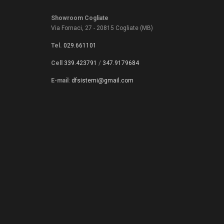
Showroom Cogliate
Via Fornaci, 27 - 20815 Cogliate (MB)
Tel.
029.661101
Cell
339.423791
/
347.9179684
E-mail
:
dfsistemi@gmail.com