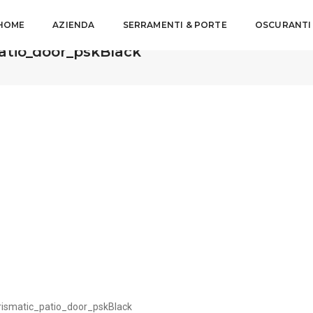
HOME
AZIENDA
SERRAMENTI & PORTE
OSCURANTI
atio_door_pskBlack
rismatic_patio_door_pskBlack