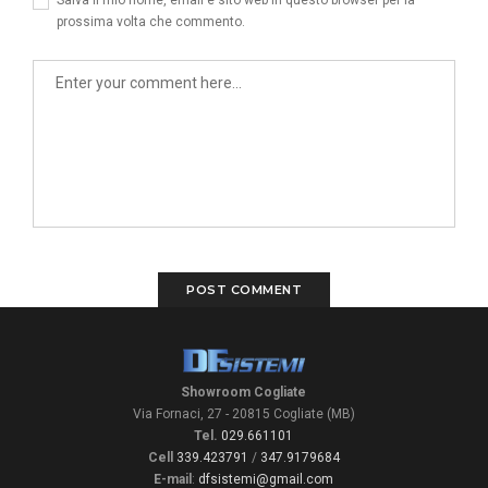
Salva il mio nome, email e sito web in questo browser per la
prossima volta che commento.
Showroom Cogliate
Via Fornaci, 27 - 20815 Cogliate (MB)
Tel.
029.661101
Cell
339.423791
/
347.9179684
E-mail
:
dfsistemi@gmail.com