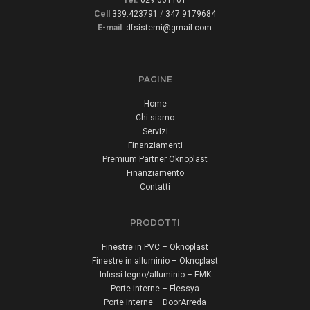
Tel.
029.661101
Cell
339.423791
/
347.9179684
E-mail
:
dfsistemi@gmail.com
PAGINE
Home
Chi siamo
Servizi
Finanziamenti
Premium Partner Oknoplast
Finanziamento
Contatti
PRODOTTI
Finestre in PVC – Oknoplast
Finestre in alluminio – Oknoplast
Infissi legno/alluminio – EMK
Porte interne – Flessya
Porte interne – DoorArreda