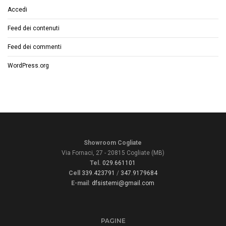
Accedi
Feed dei contenuti
Feed dei commenti
WordPress.org
Showroom Cogliate
Via Fornaci, 27 - 20815 Cogliate (MB)
Tel.
029.661101
Cell
339.423791
/
347.9179684
E-mail
:
dfsistemi@gmail.com
PAGINE