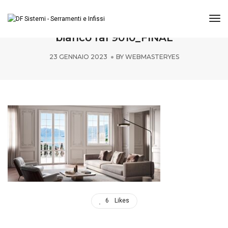
Tog
Prolux Evolution + traverso e inglesine
bianco ral 9010_FINAL
23 GENNAIO 2023
BY
WEBMASTERYES
6
Likes