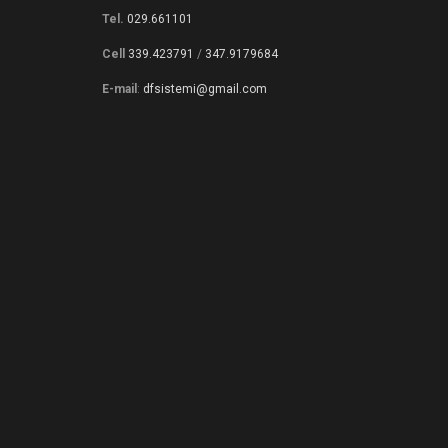
Tel.
029.661101
Cell
339.423791
/
347.9179684
E-mail
:
dfsistemi@gmail.com