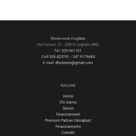
Showroom Cogliate
Via Fornaci, 27 - 20815 Cogliate (MB)
Tel.
029.661101
Cell
339.423791
/
347.9179684
E-mail
:
dfsistemi@gmail.com
PAGINE
Home
Chi siamo
Servizi
Finanziamenti
Premium Partner Oknoplast
Finanziamento
Contatti