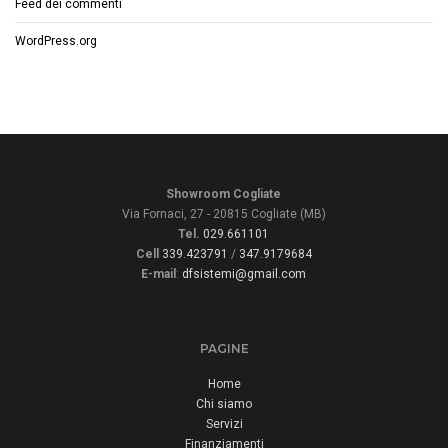
Feed dei commenti
WordPress.org
Showroom Cogliate
Via Fornaci, 27 - 20815 Cogliate (MB)
Tel.
029.661101
Cell
339.423791
/
347.9179684
E-mail
:
dfsistemi@gmail.com
PAGINE
Home
Chi siamo
Servizi
Finanziamenti