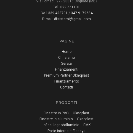
Via Fornaci, 27 - 20815 Cogliate (MB)
Tel.
029.661101
Cell
339.423791
/
347.9179684
E-mail
:
dfsistemi@gmail.com
PAGINE
Home
Chi siamo
Servizi
Finanziamenti
Premium Partner Oknoplast
Finanziamento
Contatti
PRODOTTI
Finestre in PVC – Oknoplast
Finestre in alluminio – Oknoplast
Infissi legno/alluminio – EMK
Porte interne – Flessya